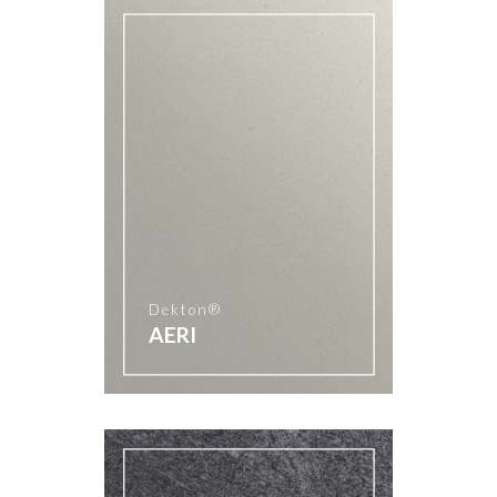
Dekton®
AERI