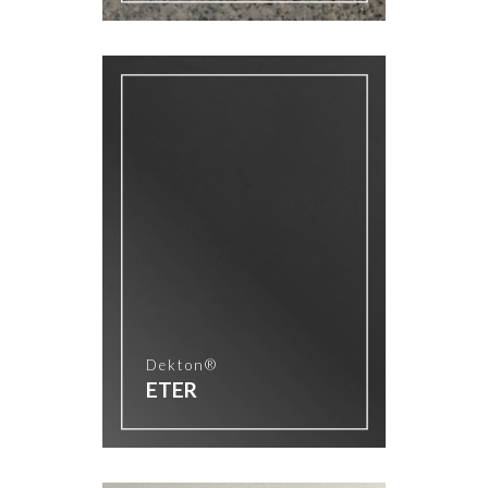
Dekton®
ETER