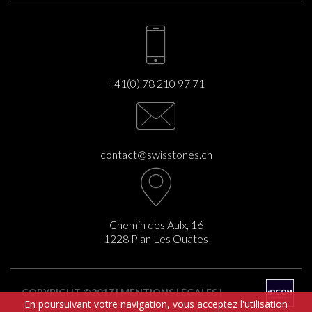
+41(0) 78 210 97 71
contact@swisstones.ch
Chemin des Aulx, 16
1228 Plan Les Ouates
COPYRIGHT ©2017 |
MENTIONS LÉGALES
|
En poursuivant votre navigation, vous acceptez l'utilisation
CRÉATION DU SITE INTERNET :
WWW.IDCOM-