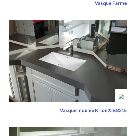
Vasque Farme
Vasque moulée Krion® B821E