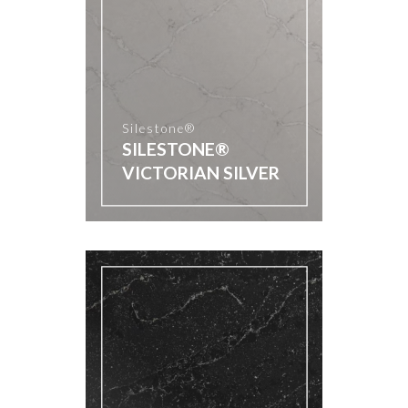
Silestone®
SILESTONE®
VICTORIAN SILVER