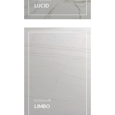
LUCID
Dekton®
LIMBO