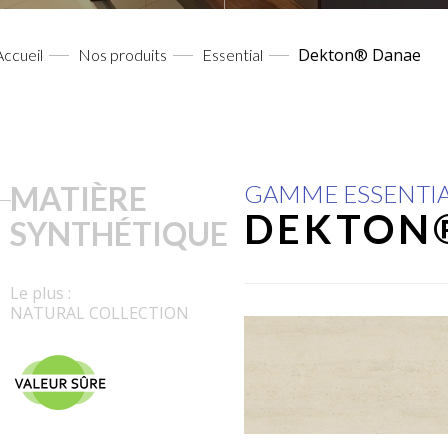
Dekton® Danae
Accueil
Nos produits
Essential
MATIÈRE
GAMME ESSENTI
DEKTON
SYNTHÉTIQUE
Le plus :
NATURAL COLLECTION