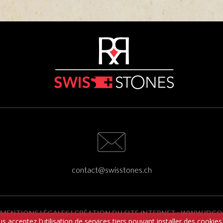
contact@swisstones.ch
MENTIONS LÉGALES
|
CRÉATION DU SITE INTERNET :
WWW.IDCOM
s acceptez l'utilisation de services tiers pouvant installer des cookies