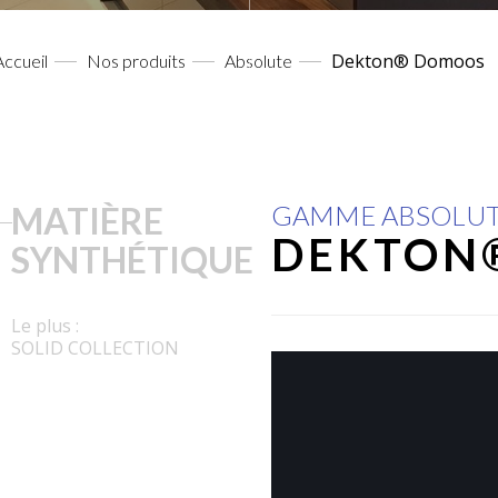
Dekton® Domoos
Accueil
Nos produits
Absolute
MATIÈRE
GAMME ABSOLU
DEKTON
SYNTHÉTIQUE
Le plus :
SOLID COLLECTION