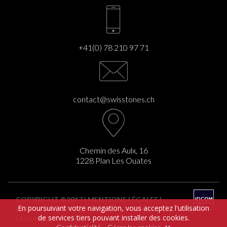
+41(0) 78 210 97 71
contact@swisstones.ch
Chemin des Aulx, 16
1228 Plan Les Ouates
COPYRIGHT ©2017 |
MENTIONS LÉGALES
|
En poursuivant votre navigation, vous acceptez l'utilisation
CRÉATION DU SITE INTERNET :
WWW.IDCOM-
de services tiers pouvant installer des cookies.
LAGENCE.FR