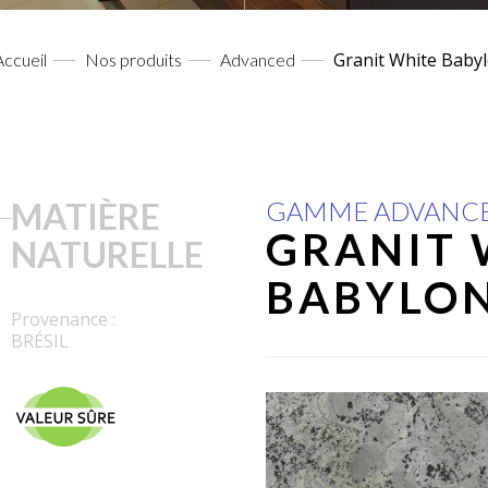
Granit White Baby
Accueil
Nos produits
Advanced
MATIÈRE
GAMME ADVANC
GRANIT 
NATURELLE
BABYLO
Provenance :
BRÉSIL