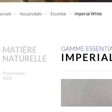
Imperial White
Accueil
Nos produits
Essential
MATIÈRE
GAMME ESSENTI
IMPERIA
NATURELLE
Provenance :
INDE