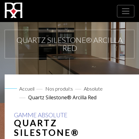
QUARTZ SILESTONE® ARCILLA
RED
Accueil
Nos produits
Absolute
Quartz Silestone® Arcilla Red
GAMME ABSOLUTE
QUARTZ
SILESTONE®