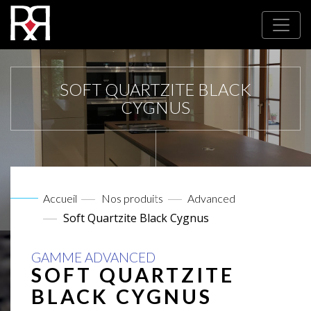
SOFT QUARTZITE BLACK
CYGNUS
Accueil
Nos produits
Advanced
Soft Quartzite Black Cygnus
GAMME ADVANCED
SOFT QUARTZITE
BLACK CYGNUS