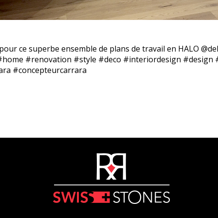
s pour ce superbe ensemble de plans de travail en HALO @d
 #home #renovation #style #deco #interiordesign #design
rara #concepteurcarrara