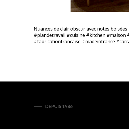
Nuances de clair obscur avec notes boisée
#plandetravail #cuisine #kitchen #maison
#fabricationfrancaise #madeinfrance #car
DEPUIS 1986